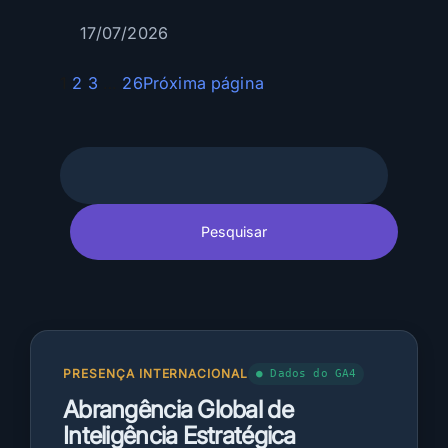
a
17/07/2026
n
o
1
2
3
…
26
Próxima página
v
a
i
Pesquisar
n
f
r
Pesquisar
a
e
s
t
r
u
PRESENÇA INTERNACIONAL
● Dados do GA4
t
Abrangência Global de
u
r
Inteligência Estratégica