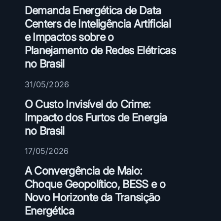
ç
Demanda Energética de Data
a
Centers de Inteligência Artificial
e
e Impactos sobre o
R
Planejamento de Redes Elétricas
e
no Brasil
s
i
31/05/2026
l
i
O Custo Invisível do Crime:
ê
Impacto dos Furtos de Energia
n
no Brasil
c
i
17/05/2026
a
A Convergência de Maio:
E
Choque Geopolítico, BESS e o
m
p
Novo Horizonte da Transição
r
Energética
e