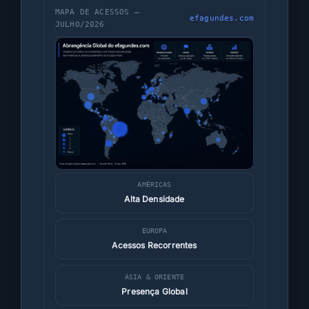
m
MAPA DE ACESSOS —
efagundes.com
i
JULHO/2026
a
d
i
g
i
t
a
l
AMÉRICAS
Alta Densidade
EUROPA
Acessos Recorrentes
ÁSIA & ORIENTE
Presença Global