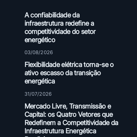
O
a
A confiabilidade da
r
infraestrutura redefine a
m
competitividade do setor
a
z
energético
e
03/08/2026
n
a
Flexibilidade elétrica torna-se o
m
ativo escasso da transição
e
energética
n
t
31/07/2026
o
e
Mercado Livre, Transmissão e
m
Capital: os Quatro Vetores que
b
Redefinem a Competitividade da
a
Infraestrutura Energética
t