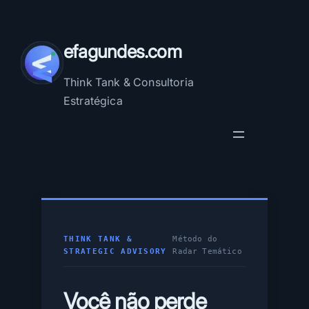
Pular
para
o
efagundes.com
conteúdo
Think Tank & Consultoria
Estratégica
THINK TANK &
Método do
STRATEGIC ADVISORY
Radar Temático
Você não perde