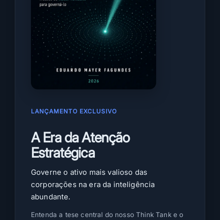
i
n
u
i
d
a
d
e
d
o
LANÇAMENTO EXCLUSIVO
n
e
A Era da Atenção
g
Estratégica
ó
c
Governe o ativo mais valioso das
i
corporações na era da inteligência
o
abundante.
p
a
Entenda a tese central do nosso Think Tank e o