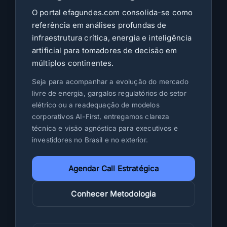
a
O portal efagundes.com consolida-se como
e
referência em análises profundas de
s
infraestrutura crítica, energia e inteligência
t
artificial para tomadores de decisão em
r
a
múltiplos continentes.
t
Seja para acompanhar a evolução do mercado
é
livre de energia, gargalos regulatórios do setor
g
elétrico ou a readequação de modelos
i
corporativos AI-First, entregamos clareza
c
técnica e visão agnóstica para executivos e
a
investidores no Brasil e no exterior.
d
a
Agendar Call Estratégica
e
c
Conhecer Metodologia
o
n
o