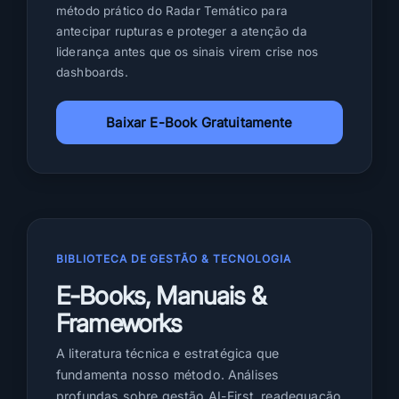
s
método prático do Radar Temático para
s
antecipar rupturas e proteger a atenção da
liderança antes que os sinais virem crise nos
a
dashboards.
a
s
e
Baixar E-Book Gratuitamente
r
u
m
a
d
e
BIBLIOTECA DE GESTÃO & TECNOLOGIA
c
i
E-Books, Manuais &
s
Frameworks
ã
o
A literatura técnica e estratégica que
d
fundamenta nosso método. Análises
e
profundas sobre gestão AI-First, readequação