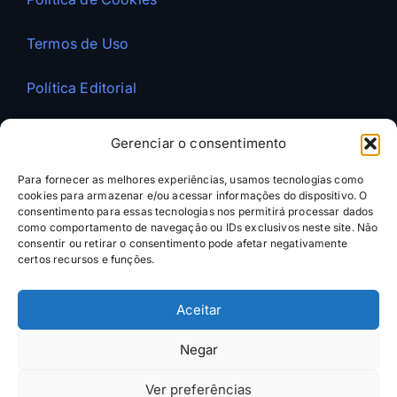
Termos de Uso
Política Editorial
REDES SOCIAIS
Gerenciar o consentimento
LinkedIn
Para fornecer as melhores experiências, usamos tecnologias como
cookies para armazenar e/ou acessar informações do dispositivo. O
YouTube
consentimento para essas tecnologias nos permitirá processar dados
como comportamento de navegação ou IDs exclusivos neste site. Não
consentir ou retirar o consentimento pode afetar negativamente
Instagram
certos recursos e funções.
X
Aceitar
WhatsApp
Negar
AÇÃO RÁPIDA
Ver preferências