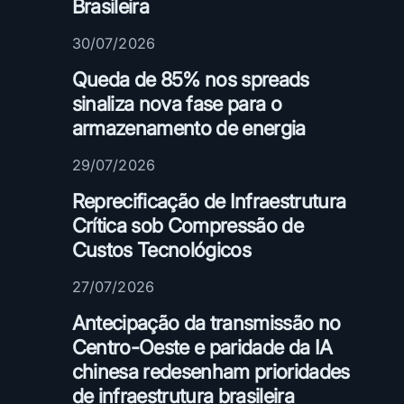
Brasileira
e
r
30/07/2026
i
Queda de 85% nos spreads
a
s
sinaliza nova fase para o
t
armazenamento de energia
r
a
29/07/2026
n
Reprecificação de Infraestrutura
s
Crítica sob Compressão de
f
Custos Tecnológicos
o
r
27/07/2026
m
a
Antecipação da transmissão no
-
Centro-Oeste e paridade da IA
s
chinesa redesenham prioridades
e
de infraestrutura brasileira
n