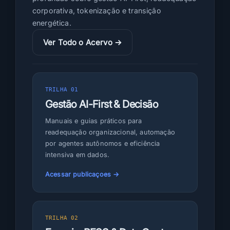
a
corporativa, tokenização e transição
r
energética.
q
Ver Todo o Acervo →
u
i
t
e
TRILHA 01
t
Gestão AI-First & Decisão
u
r
Manuais e guias práticos para
readequação organizacional, automação
a
por agentes autônomos e eficiência
intensiva em dados.
Acessar publicaçoes →
TRILHA 02