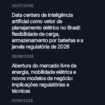
e
30/07/2026
s
d
Data centers de inteligência
e
artificial como vetor de
I
planejamento elétrico no Brasil:
A
flexibilidade de carga,
,
armazenamento por baterias e a
C
janela regulatória de 2026
i
b
09/06/2026
e
r
Abertura do mercado livre de
s
energia, mobilidade elétrica e
e
novos modelos de negócio:
g
implicações regulatórias e
u
técnicas
r
a
01/06/2026
n