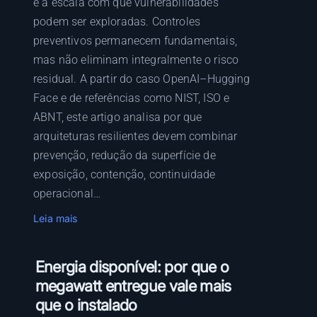
e a escala com que vulnerabilidades
podem ser exploradas. Controles
preventivos permanecem fundamentais,
mas não eliminam integralmente o risco
residual. A partir do caso OpenAI–Hugging
Face e de referências como NIST, ISO e
ABNT, este artigo analisa por que
arquiteturas resilientes devem combinar
prevenção, redução da superfície de
exposição, contenção, continuidade
operacional…
:
Leia mais
A
g
Energia disponível: por que o
e
megawatt entregue vale mais
n
que o instalado
t