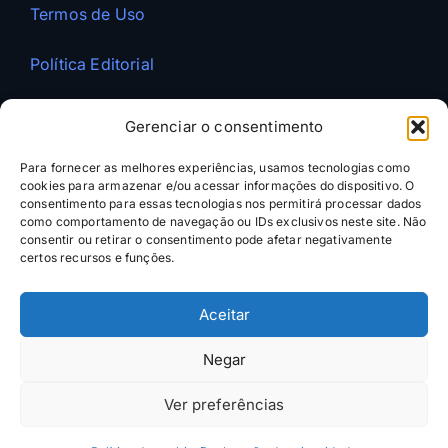
Termos de Uso
Política Editorial
REDES SOCIAIS
Gerenciar o consentimento
LinkedIn
Para fornecer as melhores experiências, usamos tecnologias como
cookies para armazenar e/ou acessar informações do dispositivo. O
YouTube
consentimento para essas tecnologias nos permitirá processar dados
como comportamento de navegação ou IDs exclusivos neste site. Não
consentir ou retirar o consentimento pode afetar negativamente
Instagram
certos recursos e funções.
X
Aceitar
WhatsApp
Negar
AÇÃO RÁPIDA
Ver preferências
Agende um Call