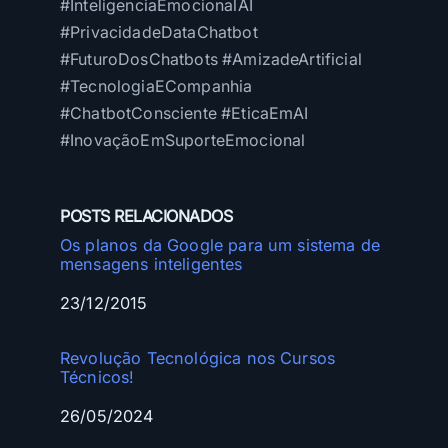
#InteligenciaEmocionalAI
#PrivacidadeDataChatbot
#FuturoDosChatbots #AmizadeArtificial
#TecnologiaECompanhia
#ChatbotConsciente #EticaEmAI
#InovaçãoEmSuporteEmocional
POSTS RELACIONADOS
Os planos da Google para um sistema de
mensagens inteligentes
Data
23/12/2015
Revolução Tecnológica nos Cursos
Técnicos!
Data
26/05/2024