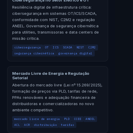
Cibersegurança no Setor Elétrico e OT
Resiliência digital de infraestrutura crítica:
cibersegurança em sistemas OT/ICS/SCADA,
conformidade com NIST, C2M2 e regulação
ANEEL. Governança de segurança cibernética
para utilities, transmissoras e data centers de
missão crítica.
cibersegurança
OT
ICS
SCADA
NIST
C2M2
segurança cibernética
governança digital
Mercado Livre de Energia e Regulação
Setorial
Abertura do mercado livre (Lei nº 15.269/2025),
formação de preços via PLD, tarifas de rede,
PPAs renováveis e adequação financeira de
distribuidoras e comercializadoras no novo
ambiente competitivo.
mercado livre de energia
PLD
CCEE
ANEEL
ACL
ACR
distribuição
tarifas