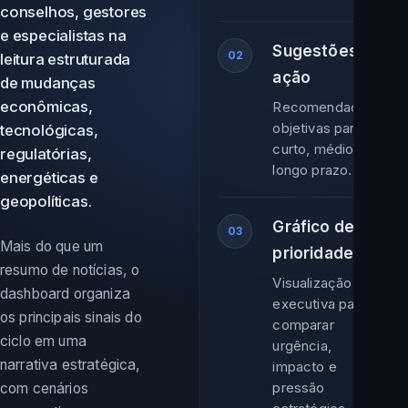
conselhos, gestores
e especialistas na
Sugestões de
02
leitura estruturada
ação
de mudanças
econômicas,
Recomendações
objetivas para
tecnológicas,
curto, médio e
regulatórias,
longo prazo.
energéticas e
geopolíticas.
Gráfico de
03
Mais do que um
prioridade
resumo de notícias, o
Visualização
dashboard organiza
executiva para
os principais sinais do
comparar
ciclo em uma
urgência,
narrativa estratégica,
impacto e
pressão
com cenários