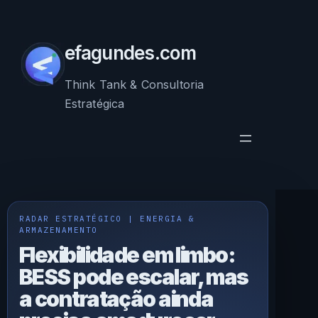
Pular
para
o
efagundes.com
conteúdo
Think Tank & Consultoria
Estratégica
RADAR ESTRATÉGICO | ENERGIA &
ARMAZENAMENTO
Flexibilidade em limbo:
BESS pode escalar, mas
a contratação ainda