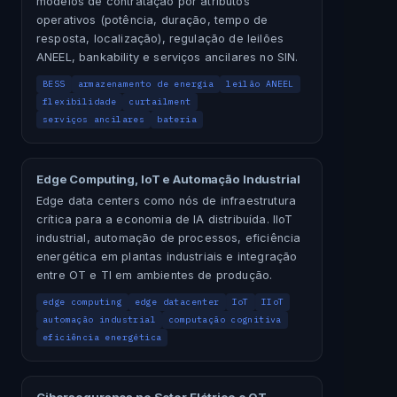
modelos de contratação por atributos
operativos (potência, duração, tempo de
resposta, localização), regulação de leilões
ANEEL, bankability e serviços ancilares no SIN.
BESS
armazenamento de energia
leilão ANEEL
flexibilidade
curtailment
serviços ancilares
bateria
Edge Computing, IoT e Automação Industrial
Edge data centers como nós de infraestrutura
crítica para a economia de IA distribuída. IIoT
industrial, automação de processos, eficiência
energética em plantas industriais e integração
entre OT e TI em ambientes de produção.
edge computing
edge datacenter
IoT
IIoT
automação industrial
computação cognitiva
eficiência energética