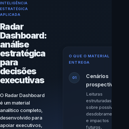
INTELIGÊNCIA
ESTRATÉGICA
APLICADA
Radar
Dashboard:
análise
estratégica
O QUE O MATERIAL
para
ENTREGA
decisões
Cenários
executivas
01
prospectivos
Leituras
O Radar Dashboard
estruturadas
é um material
sobre possíveis
analítico completo,
desdobramentos
desenvolvido para
e impactos
apoiar executivos,
futuros.