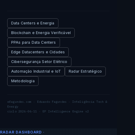
Data Centers e Energia
Blockchain e Energia Verificável
PPAs para Data Centers
Edge Datacenters e Cidades
Cibersegurança Setor Elétrico
Automação Industrial e IoT
Radar Estratégico
Metodologia
efagundes.com · Eduardo Fagundes · Inteligência Tech &
Energy
ciclo 2026-06-11 · EF Intelligence Engine v2
RADAR DASHBOARD ·