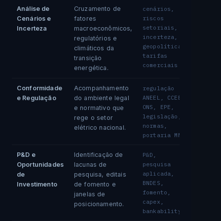
Análise de
Cruzamento de
cenários,
riscos
Cenários e
fatores
setoriais,
Incerteza
macroeconômicos,
incerteza,
regulatórios e
geopolítica,
climáticos da
tarifas
transição
comerciais
energética.
Conformidade
Acompanhamento
regulação
ANEEL, CCEE,
e Regulação
do ambiente legal
ONS, EPE,
e normativo que
legislação,
rege o setor
normas,
elétrico nacional.
portaria MME
P&D e
Identificação de
P&D,
pesquisa
Oportunidades
lacunas de
aplicada,
de
pesquisa, editais
BNDES,
Investimento
de fomento e
fomento,
janelas de
capex,
posicionamento.
bankability