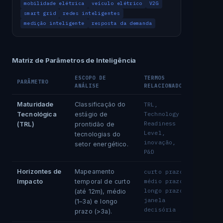
mobilidade elétrica
veículo elétrico
V2G
smart grid
redes inteligentes
medição inteligente
resposta da demanda
Matriz de Parâmetros de Inteligência
ESCOPO DE
TERMOS
PARÂMETRO
ANÁLISE
RELACIONADOS
Maturidade
Classificação do
TRL,
Technology
Tecnológica
estágio de
Readiness
(TRL)
prontidão de
Level,
tecnologias do
inovação,
setor energético.
P&D
Horizontes de
Mapeamento
curto prazo,
médio prazo,
Impacto
temporal de curto
longo prazo,
(até 12m), médio
janela
(1–3a) e longo
decisória
prazo (>3a).